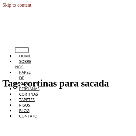
Skip to content
HOME
SOBRE
NÓS
PAPEL
DE
Tag:
cortinas para sacada
PAREDE
PERSIANAS
CORTINAS
TAPETES
PISOS
BLOG
CONTATO