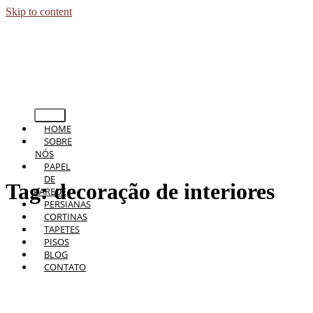
Skip to content
HOME
SOBRE
NÓS
PAPEL
DE
Tag:
decoração de interiores
PAREDE
PERSIANAS
CORTINAS
TAPETES
PISOS
BLOG
CONTATO