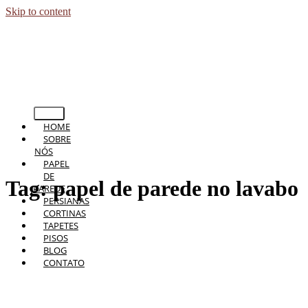
Skip to content
HOME
SOBRE
NÓS
PAPEL
DE
Tag:
papel de parede no lavabo
PAREDE
PERSIANAS
CORTINAS
TAPETES
PISOS
BLOG
CONTATO