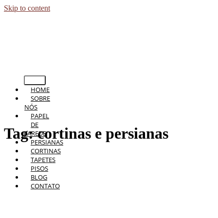
Skip to content
HOME
SOBRE
NÓS
PAPEL
DE
Tag:
cortinas e persianas
PAREDE
PERSIANAS
CORTINAS
TAPETES
PISOS
BLOG
CONTATO