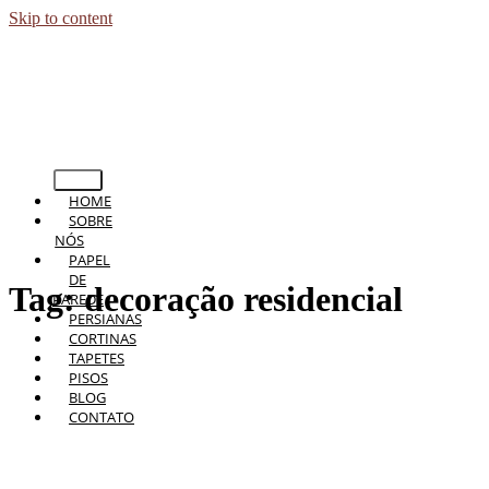
Skip to content
HOME
SOBRE
NÓS
PAPEL
DE
Tag:
decoração residencial
PAREDE
PERSIANAS
CORTINAS
TAPETES
PISOS
BLOG
CONTATO