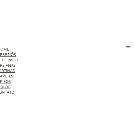
HOME
BRE NÓS
L DE PAREDE
RSIANAS
ORTINAS
APETES
PISOS
BLOG
ONTATO