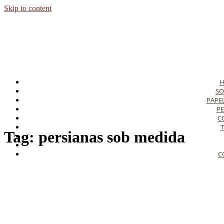
Skip to content
SO
PAPE
PE
C
T
Tag:
persianas sob medida
C